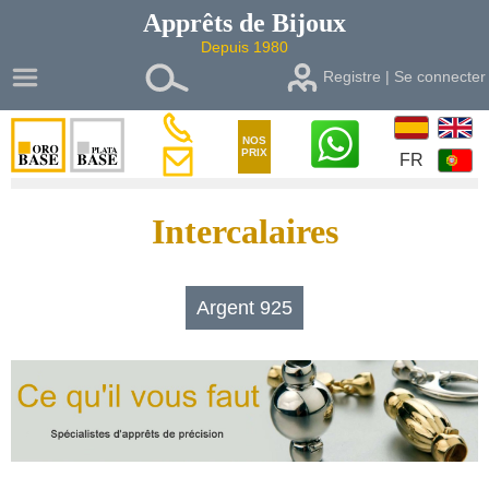
Apprêts de
Bijoux
Depuis 1980
Registre | Se connecter
NOS
PRIX
FR
Intercalaires
Argent 925