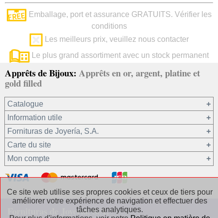
Emballage, port et assurance GRATUITS. Vérifier les
conditions
Les meilleurs prix, veuillez nous contacter
Le plus grand assortiment avec un stock permanent
Apprêts de Bijoux:
Apprêts en or, argent, platine et
gold filled
Catalogue
Information utile
Or 750/1000
Fornituras de Joyería, S.A.
Or 375/1000
Carte du site
Platine 950/1000
Notre société
Mon compte
Argent 925
Conditions générales de vente
Gold filled 14/20
Confidentialité de vos données
Registre / Se connecter
Autres matériaux
Politique en matière de cookies
Récupérer le mot de passe
Ce site web utilise ses propres cookies et ceux de tiers pour
améliorer votre expérience de navigation et effectuer des
Les Chaînes Argent
Contact / Où trouver nos coordonnées
Fornituras de Joyería, S.A.
tâches analytiques.
Les Chaînes Gold filled
Questions fréquentes