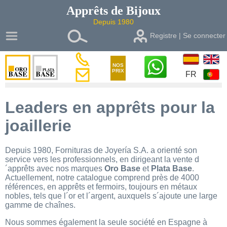
Apprêts de
Bijoux
Depuis 1980
Registre | Se connecter
NOS
PRIX
FR
Leaders en apprêts pour la
joaillerie
Depuis 1980, Fornituras de Joyería S.A. a orienté son
service vers les professionnels, en dirigeant la vente d
´apprêts avec nos marques
Oro Base
et
Plata Base
.
Actuellement, notre catalogue comprend près de 4000
références, en apprêts et fermoirs, toujours en métaux
nobles, tels que l´or et l´argent, auxquels s´ajoute une large
gamme de chaînes.
Nous sommes également la seule société en Espagne à