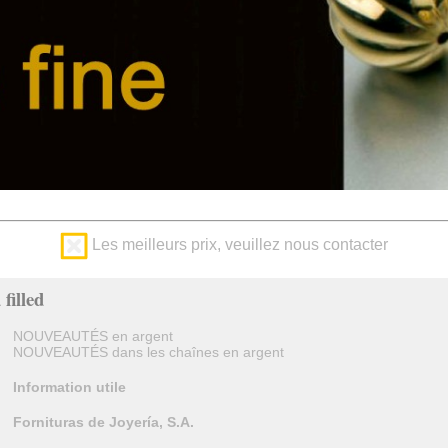
Les meilleurs prix, veuillez nous contacter
filled
NOUVEAUTÉS en argent
NOUVEAUTÉS dans les chaînes en argent
Information utile
Fornituras de Joyería, S.A.