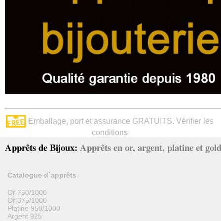
Emballage, port et assurance GRATUITS. Vérifier les
conditions
Apprêts de Bijoux:
Apprêts en or, argent, platine et gold 
Catalogue d´apprêts
Or 750/1000
Or 375/1000
Platine 950/1000
Argent 925