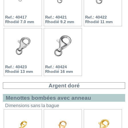
Ref.: 40417
Ref.: 40421
Ref.: 40422
Rhodié 7.0 mm
Rhodié 9.2 mm
Rhodié 11 mm
Ref.: 40423
Ref.: 40424
Rhodié 13 mm
Rhodié 16 mm
Argent doré
Menottes bombées avec anneau
Dimensions sans la bague