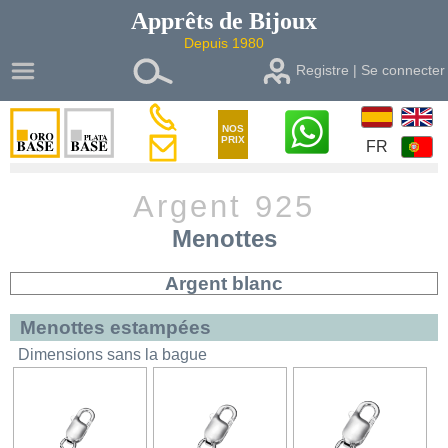
Apprêts de
Bijoux
Depuis 1980
Registre | Se connecter
NOS
PRIX
FR
Argent 925
Menottes
Argent blanc
Menottes estampées
Dimensions sans la bague