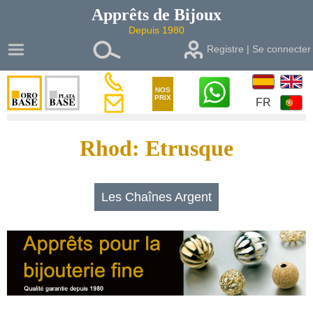
Apprêts de
Bijoux
Depuis 1980
Registre | Se connecter
NOS
PRIX
FR
Rhod: Etrusque
Les Chaînes Argent