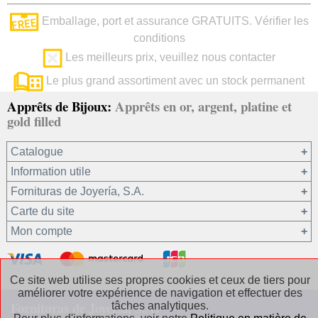
Emballage, port et assurance GRATUITS. Vérifier les
conditions
Les meilleurs prix, veuillez nous contacter
Le plus grand assortiment avec un stock permanent
Apprêts de Bijoux:
Apprêts en or, argent, platine et
gold filled
Catalogue
Information utile
Or 750/1000
Fornituras de Joyería, S.A.
Or 375/1000
Carte du site
Platine 950/1000
Notre société
Mon compte
Argent 925
Conditions générales de vente
Gold filled 14/20
Confidentialité de vos données
Registre / Se connecter
Autres matériaux
Politique en matière de cookies
Récupérer le mot de passe
Ce site web utilise ses propres cookies et ceux de tiers pour
améliorer votre expérience de navigation et effectuer des
Les Chaînes Argent
Contact / Où trouver nos coordonnées
Fornituras de Joyería, S.A.
tâches analytiques.
Les Chaînes Gold filled
Questions fréquentes