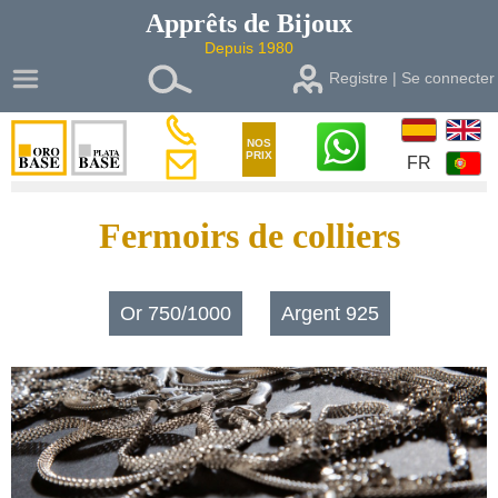
Apprêts de
Bijoux
Depuis 1980
Registre | Se connecter
NOS
PRIX
FR
Fermoirs de colliers
Or 750/1000
Argent 925