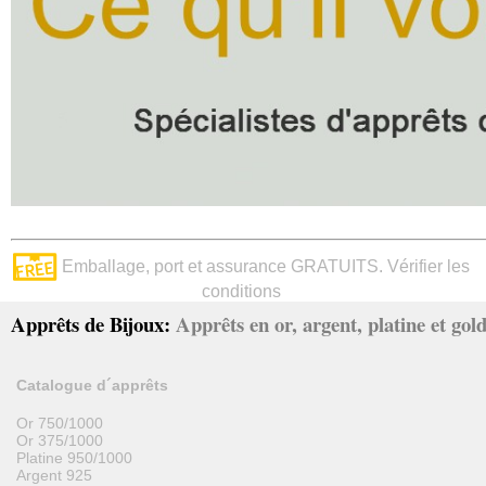
Emballage, port et assurance GRATUITS. Vérifier les
conditions
Apprêts de Bijoux:
Apprêts en or, argent, platine et gold 
Catalogue d´apprêts
Or 750/1000
Or 375/1000
Platine 950/1000
Argent 925