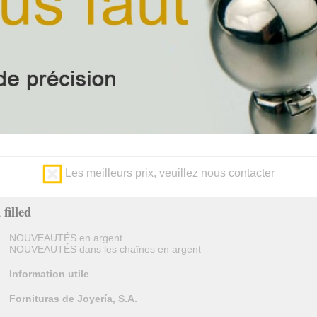
Les meilleurs prix, veuillez nous contacter
filled
NOUVEAUTÉS en argent
NOUVEAUTÉS dans les chaînes en argent
Information utile
Fornituras de Joyería, S.A.