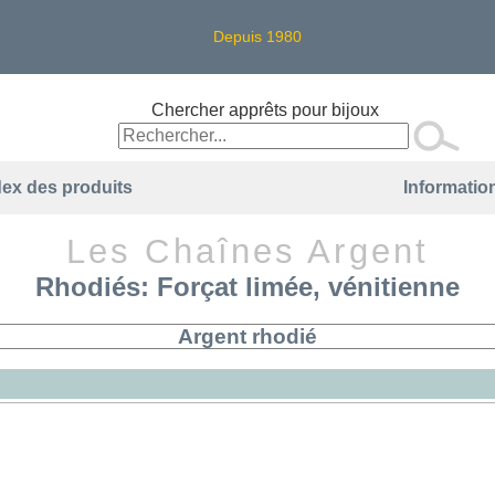
Depuis 1980
Chercher apprêts pour bijoux
dex des produits
Information
Les Chaînes Argent
Rhodiés: Forçat limée, vénitienne
Argent rhodié