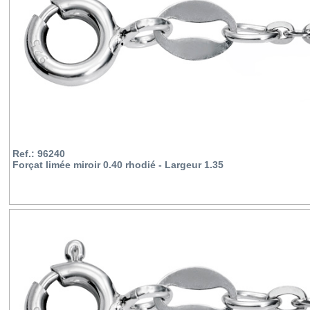
Ref.: 96240
Forçat limée miroir 0.40 rhodié - Largeur 1.35