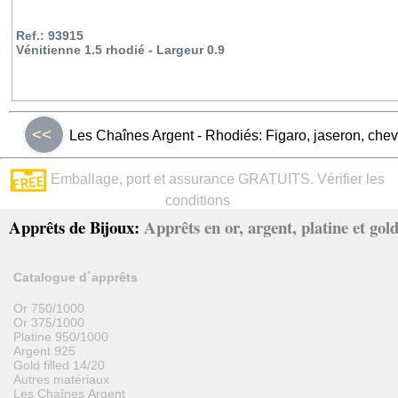
Ref.: 93915
Vénitienne 1.5 rhodié - Largeur 0.9
<<
Les Chaînes Argent - Rhodiés: Figaro, jaseron, chev
Emballage, port et assurance GRATUITS. Vérifier les
conditions
Apprêts de Bijoux:
Apprêts en or, argent, platine et gold 
Catalogue d´apprêts
Or 750/1000
Or 375/1000
Platine 950/1000
Argent 925
Gold filled 14/20
Autres matériaux
Les Chaînes Argent