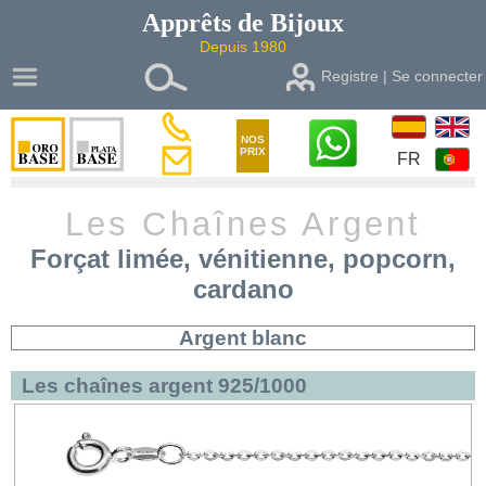
Apprêts de
Bijoux
Depuis 1980
Registre | Se connecter
NOS
PRIX
FR
Les Chaînes Argent
Forçat limée, vénitienne, popcorn,
cardano
Argent blanc
Les chaînes argent 925/1000