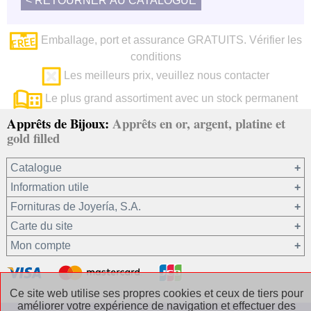
Emballage, port et assurance GRATUITS. Vérifier les
conditions
Les meilleurs prix, veuillez nous contacter
Le plus grand assortiment avec un stock permanent
Apprêts de Bijoux:
Apprêts en or, argent, platine et
gold filled
Catalogue
Information utile
Or 750/1000
Fornituras de Joyería, S.A.
Or 375/1000
Carte du site
Platine 950/1000
Notre société
Mon compte
Argent 925
Conditions générales de vente
Gold filled 14/20
Confidentialité de vos données
Registre / Se connecter
Autres matériaux
Politique en matière de cookies
Récupérer le mot de passe
Ce site web utilise ses propres cookies et ceux de tiers pour
améliorer votre expérience de navigation et effectuer des
Les Chaînes Argent
Contact / Où trouver nos coordonnées