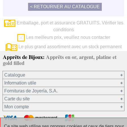
Emballage, port et assurance GRATUITS. Vérifier les
conditions
Les meilleurs prix, veuillez nous contacter
Le plus grand assortiment avec un stock permanent
Apprêts de Bijoux:
Apprêts en or, argent, platine et
gold filled
Catalogue
Information utile
Or 750/1000
Fornituras de Joyería, S.A.
Or 375/1000
Carte du site
Platine 950/1000
Notre société
Mon compte
Argent 925
Conditions générales de vente
Gold filled 14/20
Confidentialité de vos données
Registre / Se connecter
Autres matériaux
Politique en matière de cookies
Récupérer le mot de passe
Ce site web utilise ses propres cookies et ceux de tiers pour